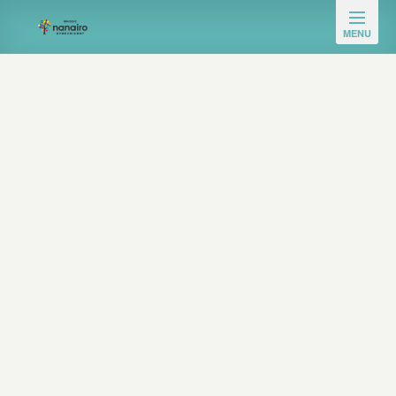
NEWS
ブログ・お知らせ
HOME
|
ブログ・お知らせ
|
template.detail
[%title%]
[%article_date_notime_wa%]